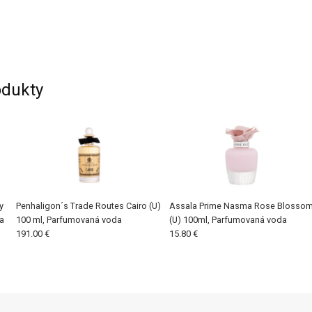
dukty
y
Penhaligon´s Trade Routes Cairo (U)
Assala Prime Nasma Rose Blosso
a
100 ml, Parfumovaná voda
(U) 100ml, Parfumovaná voda
191.00 €
15.80 €