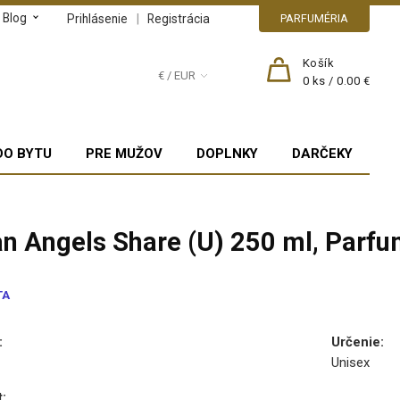
Blog
|
Prihlásenie
Registrácia
PARFUMÉRIA
Košík
€ / EUR
0
ks /
0.00 €
DO BYTU
PRE MUŽOV
DOPLNKY
DARČEKY
ian Angels Share (U) 250 ml, Parf
TA
TP
:
Určenie
:
Unisex
t
: