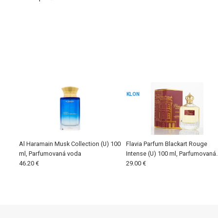
KLON
Al Haramain Musk Collection (U) 100
Flavia Parfum Blackart Rouge
ml, Parfumovaná voda
Intense (U) 100 ml, Parfumovaná
46.20 €
voda
29.00 €