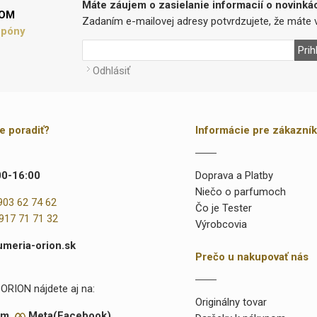
Máte záujem o zasielanie informacií o novinká
LOM
Zadaním e-mailovej adresy potvrdzujete, že máte v
upóny
Prih
Odhlásiť
te poradiť?
Informácie pre zákazní
00-16:00
Doprava a Platby
Niečo o parfumoch
903 62 74 62
Čo je Tester
917 71 71 32
Výrobcovia
umeria-orion.sk
Prečo u nakupovať nás
ORION nájdete aj na:
Originálny tovar
am
Meta(Facebook)