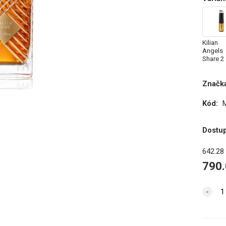
Kilian
Angels
Share 2 
Odstrek
parfumu
Značka
Kód:
Dostu
642.28
790.