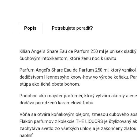
Popis
Potrebujete poradiť?
Kilian Angel's Share
Eau de Parfum
250 ml je unisex sladk
čuchovým intoxikantom, ktoré ženú noc k úsvitu.
Parfum Angel's Share Eau de Parfum 250 ml, ktorý vzni
dedičstvom Hennessyho know-how vo výrobe koňaku. Parfum 
stúpa ako tichá obeta bohom.
Podobne ako majster parfumér, ktorý vytvára akordy a ese
dodáva prirodzenú karamelovú farbu.
Vôňa sa otvára koňakovým olejom, zmesou dubového absolútn
Flakón parfumov z kolekcie THE LIQUORS je štylizovaný ako
zachytáva svetlo zo všetkých uhlov, a je zakončený zlatou p
naplniť.