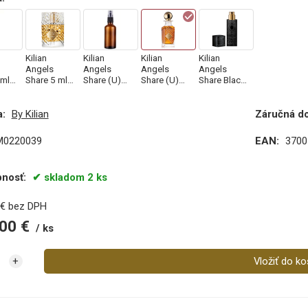
Kilian
Kilian
Kilian
Kilian
Angels
Angels
Angels
Angels
ml,
Share 5 ml,
Share (U)
Share (U)
Share Black
Odstrek
50 ml,
250 ml,
Refillable
 (U)
parfumu (U)
Parfumovan
Parfumovan
Travel Spray
:
By Kilian
Záručná d
á voda
á voda
7.5 ml –
Náplň
Miniatúra,
Parfumovan
M0220039
EAN:
3700
á voda (U)
pnosť:
skladom 2 ks
€
bez DPH
00
€
ks