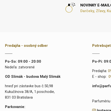
NOVINKY E-MAI
Darčeky, Zľavy, K
Predajňa - osobný odber
Potrebuje
Po-So: 09:00 - 20:00
Po-Pi: 09:
Nedeľa: zatvorené
Predajňa:
0
OD Slimák - budova Malý Slimák
E - shop:
0
hneď pri zástavke bus č.50,98
info@parf
Kukučínova 38/A, 1.poschodie,
831 03 Bratislava
Parfumériu 
Parkovanie:
Instagr