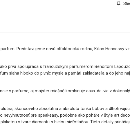
Sle
ý parfum. Predstavujeme novú olfaktorickú rodinu, Kilian Hennessy 
kol ako prvá spolupráca s francúzskym parfumérom Benoitom Lapou
siaha hlboko do pivníc mysle a pamäti zakladateľa a do jeho najta
ncie v parfume, aj majster miešač kombinuje eaux-de-vie v dokonalý
a, škoricového absolútna a absoluta tonka bôbov a dlhotrvajúce tóny
 nevyhnutnosť pre speakeasy, podobne ako poháre v štýle art deco, 
laketou v tvare diamantu s bielou sieťotlačou. Tieto detaily prináša