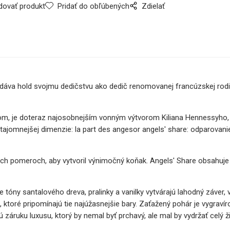
dovať produkt
Pridať do obľúbených
Zdielať
vzdáva hold svojmu dedičstvu ako dedič renomovanej francúzskej ro
zom, je doteraz najosobnejším vonným výtvorom Kiliana Hennessyh
jomnejšej dimenzie: la part des angesor angels' share: odparovanie
ch pomeroch, aby vytvoril výnimočný koňak. Angels' Share obsahuje 
 santalového dreva, pralinky a vanilky vytvárajú lahodný záver, vzá
ktoré pripomínajú tie najúžasnejšie bary. Zaťažený pohár je vygrav
jú záruku luxusu, ktorý by nemal byť prchavý, ale mal by vydržať celý