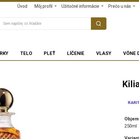
Úvod
Môj profil
Užitočné informácie
Prečo u nás
RKY
TELO
PLEŤ
LÍČENIE
VLASY
VÔNE 
Kil
RARI
Objem
250ml
Varian