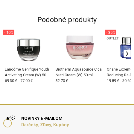
Podobné produkty
- 10%
- 35%
OUTLET
Lancôme Genifique Youth
Biotherm Aquasource Cica
Orlane Extreme 
Activating Cream (W) 50 ml,
Nutri Cream (W) 50 ml,
Reducing Re-P
Denný pleťový krém
69.30 €
77.00 €
Denný pleťový krém
32.70 €
Cream (W) 15 m
19.89 €
30.60 
pleťový krém
NOVINKY E-MAILOM
Darčeky, Zľavy, Kupóny