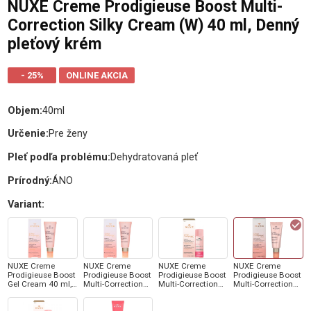
NUXE Creme Prodigieuse Boost Multi-
Correction Silky Cream (W) 40 ml, Denný
pleťový krém
- 25%
ONLINE AKCIA
PU
Objem
:
40ml
Určenie
:
Pre ženy
Pleť podľa problému
:
Dehydratovaná pleť
Prírodný
:
ÁNO
Variant
:
NUXE Creme
NUXE Creme
NUXE Creme
NUXE Creme
Prodigieuse Boost
Prodigieuse Boost
Prodigieuse Boost
Prodigieuse Boost
Gel Cream 40 ml,
Multi-Correction
Multi-Correction
Multi-Correction
Denný pleťový
Gel Cream (W) 40
Gel Cream (W) 40
Silky Cream (W)
krém (Pôvodná
ml, Denný pleťový
ml, Denný pleťový
40 ml, Denný
cena €24,60)
krém
krém
pleťový krém