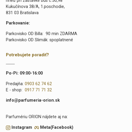
hneď pri zástavke bus č.50,98
Kukučínova 38/A, 1.poschodie,
831 03 Bratislava
Parkovanie:
Parkovisko OD Billa: 90 min ZDARMA
Parkovisko OD Slimák: spoplatnené
Potrebujete poradiť?
Po-Pi: 09:00-16:00
Predajňa:
0903 62 74 62
E - shop:
0917 71 71 32
info@parfumeria-orion.sk
Parfumériu ORION nájdete aj na:
Instagram
Meta(Facebook)