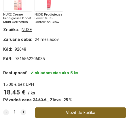
NUXE Creme
NUXE Prodigieuse
Prodigieuse Boost
Boost Multi-
Multi-Correction
Correction Glow-
Silky Cream (W)
Boosting Cream
Značka:
NUXE
40 ml, Denný
(W) 40 ml, Denný
pleťový krém
pleťový krém
Záručná doba:
24 mesiacov
Kód:
92648
EAN:
7815562206035
Dostupnosť:
skladom viac ako 5 ks
15.00
€
bez DPH
18.45
€
ks
Pôvodná cena
24.60
€
Zľava
25
%