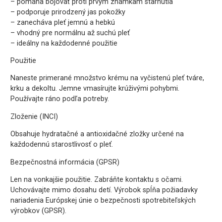
– pomáha bojovať proti prvým známkam starnutia
– podporuje prirodzený jas pokožky
– zanecháva pleť jemnú a hebkú
– vhodný pre normálnu až suchú pleť
– ideálny na každodenné použitie
Použitie
Naneste primerané množstvo krému na vyčistenú pleť tváre,
krku a dekoltu. Jemne vmasírujte krúživými pohybmi.
Používajte ráno podľa potreby.
Zloženie (INCI)
Obsahuje hydratačné a antioxidačné zložky určené na
každodennú starostlivosť o pleť.
Bezpečnostná informácia (GPSR)
Len na vonkajšie použitie. Zabráňte kontaktu s očami.
Uchovávajte mimo dosahu detí. Výrobok spĺňa požiadavky
nariadenia Európskej únie o bezpečnosti spotrebiteľských
výrobkov (GPSR).