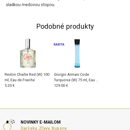
sladkou medovou stopou.
Podobné produkty
RARITA
Revlon Charlie Red (W) 100
Giorgio Armani Code
ml, Eau de Fraiche
Turquoise (W) 75 ml, Eau de
5.20 €
Fraiche
129.00 €
NOVINKY E-MAILOM
Darčeky, Zľavy, Kupóny