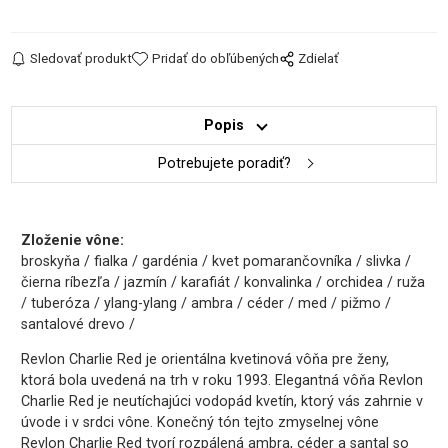
Sledovať produkt
Pridať do obľúbených
Zdielať
Popis
Potrebujete poradiť?
Zloženie vône:
broskyňa / fialka / gardénia / kvet pomarančovníka / slivka /
čierna ríbezľa / jazmín / karafiát / konvalinka / orchidea / ruža
/ tuberóza / ylang-ylang / ambra / céder / med / pižmo /
santalové drevo /
Revlon Charlie Red je orientálna kvetinová vôňa pre ženy,
ktorá bola uvedená na trh v roku 1993. Elegantná vôňa Revlon
Charlie Red je neutíchajúci vodopád kvetín, ktorý vás zahrnie v
úvode i v srdci vône. Konečný tón tejto zmyselnej vône
Revlon Charlie Red tvorí rozpálená ambra, céder a santal so