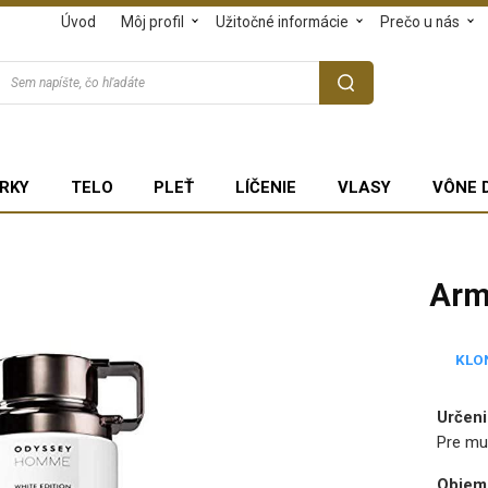
Úvod
Môj profil
Užitočné informácie
Prečo u nás
RKY
TELO
PLEŤ
LÍČENIE
VLASY
VÔNE 
Arm
KLO
Určeni
Pre mu
Objem