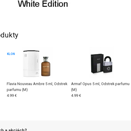
dukty
KLON
Flavia Nouveau Ambre 5 ml, Odstrek
Armaf Opus 5 ml, Odstrek parfumu
parfumu (M)
(M)
4.99 €
4.99 €
ch a akciách?