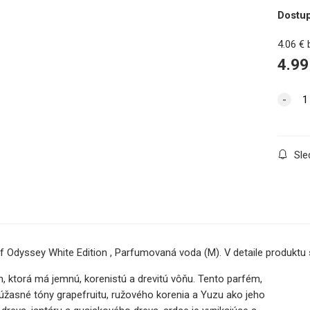
Dostu
4.06
€
4.99
Sle
f Odyssey White Edition , Parfumovaná voda (M). V detaile produktu
 ktorá má jemnú, korenistú a drevitú vôňu. Tento parfém,
úžasné tóny grapefruitu, ružového korenia a Yuzu ako jeho