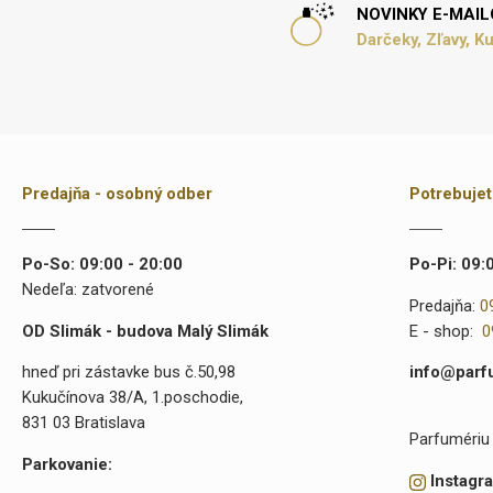
NOVINKY E-MAI
Darčeky, Zľavy, K
Predajňa - osobný odber
Potrebuje
Po-So: 09:00 - 20:00
Po-Pi: 09:
Nedeľa: zatvorené
Predajňa:
0
OD Slimák - budova Malý Slimák
E - shop:
0
hneď pri zástavke bus č.50,98
info@parf
Kukučínova 38/A, 1.poschodie,
831 03 Bratislava
Parfumériu 
Parkovanie:
Instagr