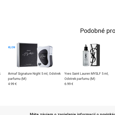
Podobné pro
KLON
k
Armaf Signature Night 5 ml, Odstrek
Yves Saint Lauren MYSLF 5 ml,
parfumu (M)
Odstrek parfumu (M)
4.99 €
6.99 €
Máte záujem o zasielanie informacií o novinká