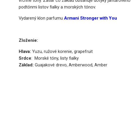
vrchné tóny. Zatiaľ čo základ obsahuje dotyky jantárového 
podtónmi listov fialky a morských tónov.
Vydarený klon parfumu
Armani Stronger with You
Zloženie:
Hlava:
Yuzu, ružové korenie, grapefruit
Srdce
: Morské tóny, listy fialky
Základ:
Guajakové drevo, Amberwood, Amber