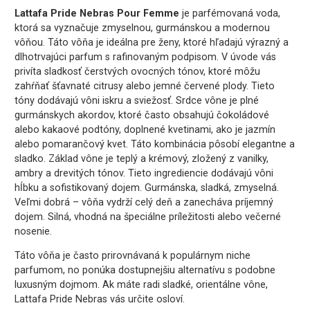
Lattafa Pride Nebras Pour Femme
je parfémovaná voda,
ktorá sa vyznačuje zmyselnou, gurmánskou a modernou
vôňou. Táto vôňa je ideálna pre ženy, ktoré hľadajú výrazný a
dlhotrvajúci parfum s rafinovaným podpisom. V úvode vás
privíta sladkosť čerstvých ovocných tónov, ktoré môžu
zahŕňať šťavnaté citrusy alebo jemné červené plody. Tieto
tóny dodávajú vôni iskru a sviežosť. Srdce vône je plné
gurmánskych akordov, ktoré často obsahujú čokoládové
alebo kakaové podtóny, doplnené kvetinami, ako je jazmín
alebo pomarančový kvet. Táto kombinácia pôsobí elegantne a
sladko. Základ vône je teplý a krémový, zložený z vanilky,
ambry a drevitých tónov. Tieto ingrediencie dodávajú vôni
hĺbku a sofistikovaný dojem. Gurmánska, sladká, zmyselná.
Veľmi dobrá – vôňa vydrží celý deň a zanecháva príjemný
dojem. Silná, vhodná na špeciálne príležitosti alebo večerné
nosenie.
Táto vôňa je často prirovnávaná k populárnym niche
parfumom, no ponúka dostupnejšiu alternatívu s podobne
luxusným dojmom. Ak máte radi sladké, orientálne vône,
Lattafa Pride Nebras vás určite osloví.