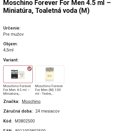
Moschino Forever For Men 4.5 ml –
Miniatúra, Toaletná voda (M)
Určenie
:
Pre mužov
Objem
:
4,5ml
Variant
:
Moschino Forever
Moschino Forever
For Men 4.5 ml –
For Men (M) 100
Miniatúra,
ml - Tester,
Toaletná voda (M)
Toaletná voda
Značka:
Moschino
Záručná doba:
24 mesiacov
Kód:
M3802500