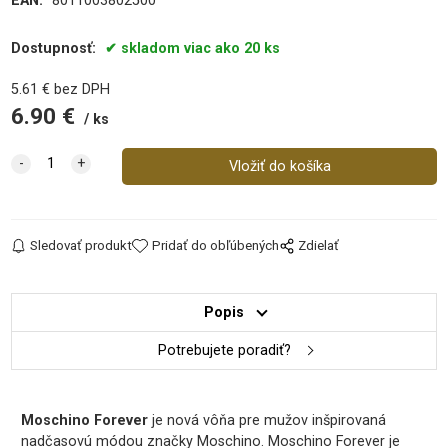
EAN:
8011003802500
Dostupnosť:
skladom viac ako 20 ks
5.61
€
bez DPH
6.90
€
ks
Sledovať produkt
Pridať do obľúbených
Zdielať
Popis
Potrebujete poradiť?
Moschino Forever
je nová vôňa pre mužov inšpirovaná
nadčasovú módou značky Moschino. Moschino Forever je