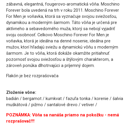
zábavná, elegantná, fougerovo-aromatická vôňa. Moschino
Forever bola uvedená na trh v roku 2011. Moschino Forever
For Men je voňavka, ktorá sa vyznačuje svojou sviežosťou,
dynamikou a moderným šarmom. Táto vôňa je určená pre
aktívneho a sebavedomého muža, ktorý sa nebojí vyjadriť
svoju osobnosť. Celkovo Moschino Forever For Men je
voňavka, ktorá je ideálna na denné nosenie, ideálna pre
mužov, ktorí hľadajú sviežu a dynamickú vôňu s moderným
šarmom. Je to vôňa, ktorá dokáže okamžite pritiahnuť
pozornosť svojou sviežosťou a štýlovým charakterom, a
zároveň ponúka dlhotrvajúci a príjemný dojem.
Flakón je bez rozprašovača
Zloženie vône:
badián / bergamot / kumkvat / fazuľa tonka / korenie / šalvia
muškátová / pižmo / santalové drevo / vetiver /
POZNÁMKA: Vôňa sa nanáša priamo na pokožku - nemá
rozprašovač!!!