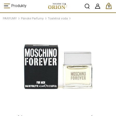
ks /
Produkty
0
PARFUMY
Pánske Parfumy
Toaletná voda