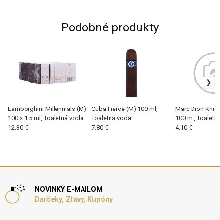
Podobné produkty
Lamborghini Millennials (M)
Cuba Fierce (M) 100 ml,
Marc Dion Knig
100 x 1.5 ml, Toaletná voda
Toaletná voda
100 ml, Toaletn
12.30 €
7.80 €
4.10 €
NOVINKY E-MAILOM
Darčeky, Zľavy, Kupóny